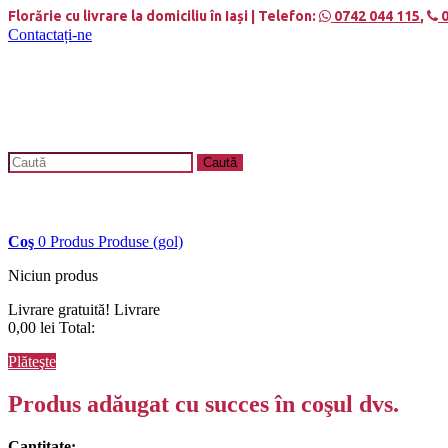
Panoul de gestionare a panourilor cookie
Florărie cu livrare la domiciliu în Iași | Telefon:
0742 044 115
,
0
Contactați-ne
Caută
Coş
0
Produs
Produse
(gol)
Niciun produs
Livrare gratuită!
Livrare
0,00 lei
Total:
Plăteşte
Produs adăugat cu succes în coşul dvs.
Cantitate: