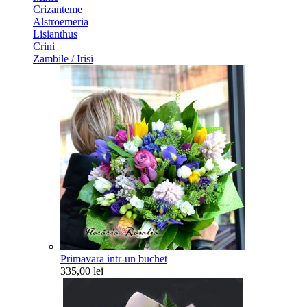
Crizanteme
Alstroemeria
Lisianthus
Crini
Zambile / Irisi
Primavara intr-un buchet
335,00 lei