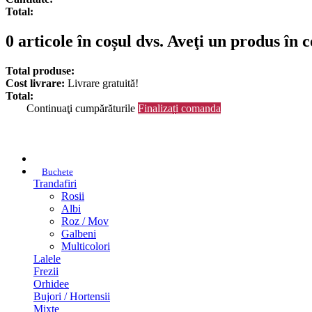
Total:
0
articole în coșul dvs.
Aveţi un produs în c
Total produse:
Cost livrare:
Livrare gratuită!
Total:
Continuaţi cumpărăturile
Finalizați comanda
Buchete
Trandafiri
Rosii
Albi
Roz / Mov
Galbeni
Multicolori
Lalele
Frezii
Orhidee
Bujori / Hortensii
Mixte