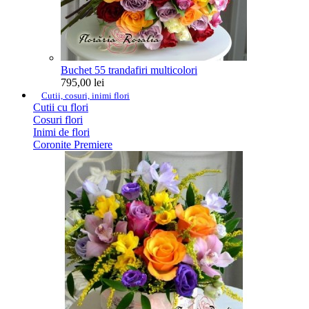
Buchet 55 trandafiri multicolori
795,00 lei
Cutii, cosuri, inimi flori
Cutii cu flori
Cosuri flori
Inimi de flori
Coronite Premiere