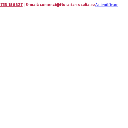
735 156 527
| E-mail: comenzi@floraria-rosalia.ro
Autentificare