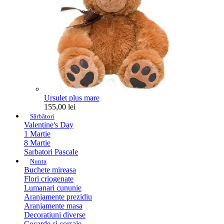
Ursulet plus mare
155,00 lei
Sărbători
Valentine's Day
1 Martie
8 Martie
Sarbatori Pascale
Nunta
Buchete mireasa
Flori criogenate
Lumanari cununie
Aranjamente prezidiu
Aranjamente masa
Decoratiuni diverse
Cocarde si corsaje