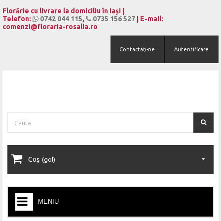
Panoul de gestionare a panourilor cookie
Florărie cu livrare la domiciliu în Iași |
Telefon:
0742 044 115
,
0735 156 527
| E-mail:
comenzi@floraria-rosalia.ro
Contactați-ne
Autentificare
Coş
(gol)
MENIU