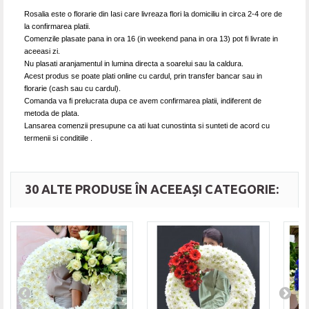
Rosalia
este o florarie din Iasi care livreaza flori la domiciliu in circa 2-4 ore de
la confirmarea platii.
Comenzile plasate pana in ora 16 (in weekend pana in ora 13) pot fi livrate in
aceeasi zi.
Nu plasati aranjamentul in lumina directa a soarelui sau la caldura.
Acest produs se poate plati online cu cardul, prin transfer bancar sau in
florarie (cash sau cu cardul).
Comanda va fi prelucrata dupa ce avem confirmarea platii, indiferent de
metoda de plata.
Lansarea comenzii presupune ca ati luat cunostinta si sunteti de acord cu
termenii si conditiile .
30 ALTE PRODUSE ÎN ACEEAȘI CATEGORIE: