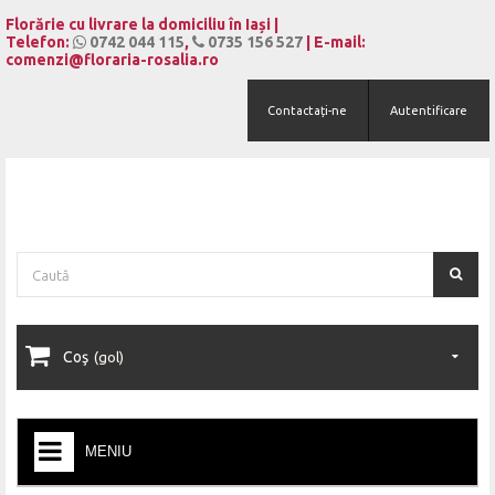
Panoul de gestionare a panourilor cookie
Florărie cu livrare la domiciliu în Iași |
Telefon:
0742 044 115
,
0735 156 527
| E-mail:
comenzi@floraria-rosalia.ro
Contactați-ne
Autentificare
Coş
(gol)
MENIU