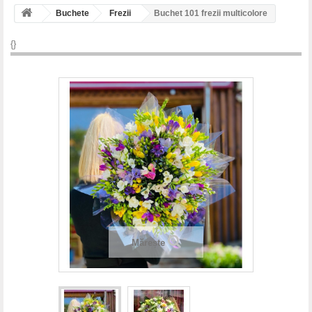
HOME
Buchete
Frezii
Buchet 101 frezii multicolore
+
BUCHETE
{}
+
CUTII, COSURI, INIMI FLORI
+
CADOURI
+
NUNTA
+
BOTEZ
+
SARBATORI
COLECȚIA ROSALIA SELECT
CORONITE PREMIERE
Mărește
+
CONDOLEANTE
INFORMATII