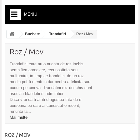
MENIU
HOME
Buchete
Trandafiri
Roz / Mov
+
BUCHETE
Roz / Mov
+
CUTII, COSURI, INIMI FLORI
Trandafirii care au o nuanta de roz inchis
+
CADOURI
semnifica apreciere, recunostinta sau
multumire, in timp ce trandafirii de un roz
+
NUNTA
mediu pot fi oferiti in dar pentru a felicita sau
bucura pe cineva. Trandafirii roz deschis sunt
+
BOTEZ
asociati blandetii si admiratiei.
Daca vrei sa-ti arati dragostea fata de o
+
SARBATORI
persoana pe care ai cunoscut-o recent,
renunta la...
COLECȚIA ROSALIA SELECT
Mai multe
CORONITE PREMIERE
ROZ / MOV
CONDOLEANTE