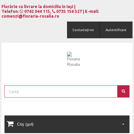
Florărie cu livrare la domiciliu în Iași |
Telefon:
0742 044 115
,
0735 156 527
| E-mail:
comenzi@floraria-rosalia.ro
Contactați-ne
Autentificare
Coş
(gol)