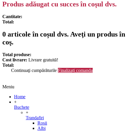
Produs adăugat cu succes în coşul dvs.
Cantitate:
Total:
0
articole în coșul dvs.
Aveţi un produs în
coş.
Total produse:
Cost livrare:
Livrare gratuită!
Total:
Continuaţi cumpărăturile
Finalizați comanda
Meniu
Home
+
Buchete
+
Trandafiri
Rosii
Albi