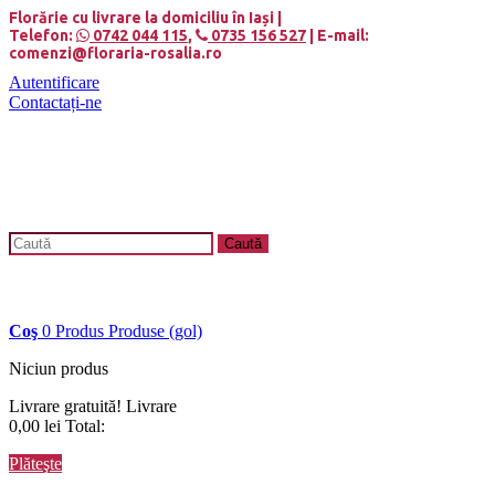
Panoul de gestionare a panourilor cookie
Florărie cu livrare la domiciliu în Iași |
Telefon:
0742 044 115
,
0735 156 527
| E-mail:
comenzi@floraria-rosalia.ro
Autentificare
Contactați-ne
Caută
Coş
0
Produs
Produse
(gol)
Niciun produs
Livrare gratuită!
Livrare
0,00 lei
Total:
Plăteşte