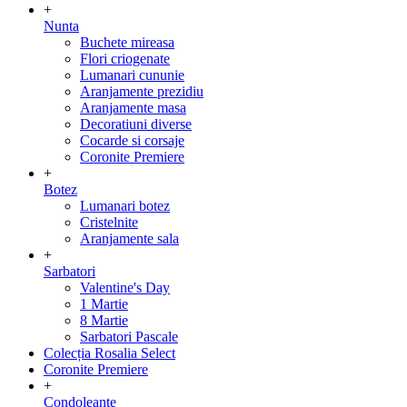
+
Nunta
Buchete mireasa
Flori criogenate
Lumanari cununie
Aranjamente prezidiu
Aranjamente masa
Decoratiuni diverse
Cocarde si corsaje
Coronite Premiere
+
Botez
Lumanari botez
Cristelnite
Aranjamente sala
+
Sarbatori
Valentine's Day
1 Martie
8 Martie
Sarbatori Pascale
Colecția Rosalia Select
Coronite Premiere
+
Condoleante