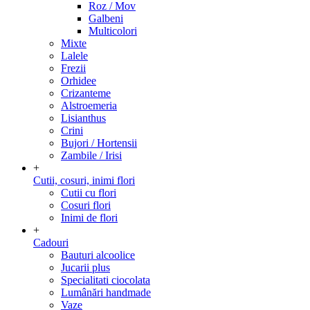
Roz / Mov
Galbeni
Multicolori
Mixte
Lalele
Frezii
Orhidee
Crizanteme
Alstroemeria
Lisianthus
Crini
Bujori / Hortensii
Zambile / Irisi
+
Cutii, cosuri, inimi flori
Cutii cu flori
Cosuri flori
Inimi de flori
+
Cadouri
Bauturi alcoolice
Jucarii plus
Specialitati ciocolata
Lumânări handmade
Vaze