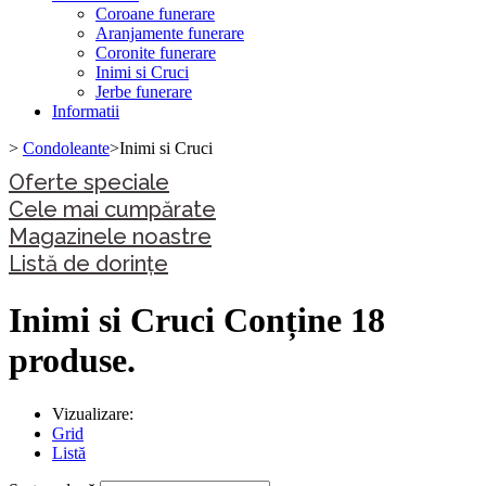
Coroane funerare
Aranjamente funerare
Coronite funerare
Inimi si Cruci
Jerbe funerare
Informatii
>
Condoleante
>
Inimi si Cruci
Oferte speciale
Cele mai cumpărate
Magazinele noastre
Listă de dorințe
Inimi si Cruci
Conține 18
produse.
Vizualizare:
Grid
Listă