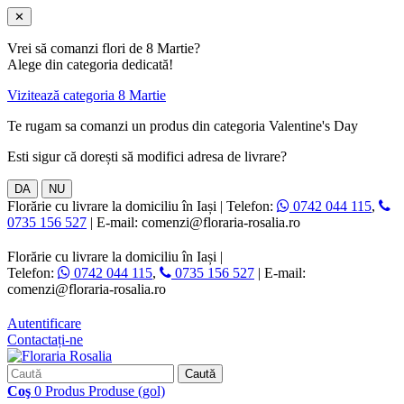
✕
Vrei să comanzi flori de 8 Martie?
Alege din categoria dedicată!
Vizitează categoria 8 Martie
Te rugam sa comanzi un produs din categoria Valentine's Day
Esti sigur că dorești să modifici adresa de livrare?
DA
NU
Florărie cu livrare la domiciliu în Iași | Telefon:
0742 044 115
,
0735 156 527
| E-mail: comenzi@floraria-rosalia.ro
Florărie cu livrare la domiciliu în Iași |
Telefon:
0742 044 115
,
0735 156 527
| E-mail:
comenzi@floraria-rosalia.ro
Autentificare
Contactați-ne
Caută
Coş
0
Produs
Produse
(gol)