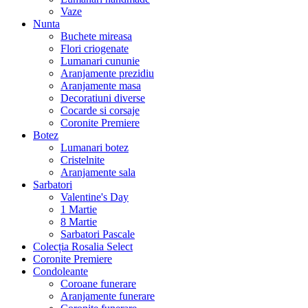
Vaze
Nunta
Buchete mireasa
Flori criogenate
Lumanari cununie
Aranjamente prezidiu
Aranjamente masa
Decoratiuni diverse
Cocarde si corsaje
Coronite Premiere
Botez
Lumanari botez
Cristelnite
Aranjamente sala
Sarbatori
Valentine's Day
1 Martie
8 Martie
Sarbatori Pascale
Colecția Rosalia Select
Coronite Premiere
Condoleante
Coroane funerare
Aranjamente funerare