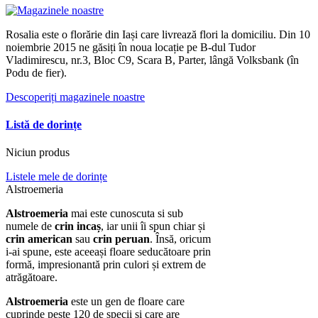
Rosalia este o florărie din Iași care livrează flori la domiciliu. Din 10
noiembrie 2015 ne găsiți în noua locație pe B-dul Tudor
Vladimirescu, nr.3, Bloc C9, Scara B, Parter, lângă Volksbank (în
Podu de fier).
Descoperiți magazinele noastre
Listă de dorințe
Niciun produs
Listele mele de dorințe
Alstroemeria
Alstroemeria
mai este cunoscuta si sub
numele de
crin incaș
, iar unii îi spun chiar și
crin american
sau
crin peruan
. Însă, oricum
i-ai spune, este aceeași floare seducătoare prin
formă, impresionantă prin culori și extrem de
atrăgătoare.
Alstroemeria
este un gen de floare care
cuprinde peste 120 de specii și care are