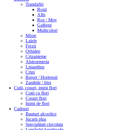
Trandafiri
Rosii
Albi
Roz / Mov
Galbeni
Multicolori
Mixte
Lalele
Frezii
Orhidee
Crizanteme
Alstroemeria
Lisianthus
Crini
Bujori / Hortensii
Zambile / Irisi
Cutii, cosuri, inimi flori
Cutii cu flori
Cosuri flori
Inimi de flori
Cadouri
Bauturi alcoolice
Jucarii plus
Specialitati ciocolata
Lumânări handmade