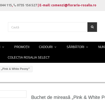
044 115
,
0735 156 527
| E-mail: comenzi@floraria-rosalia.ro
I
PROMOȚII
CADOURI
SĂRBĂTORI
NUN
COLECȚIA ROSALIA SELECT
 „Pink & White Peony”
Buchet de mireasă „Pink & White 