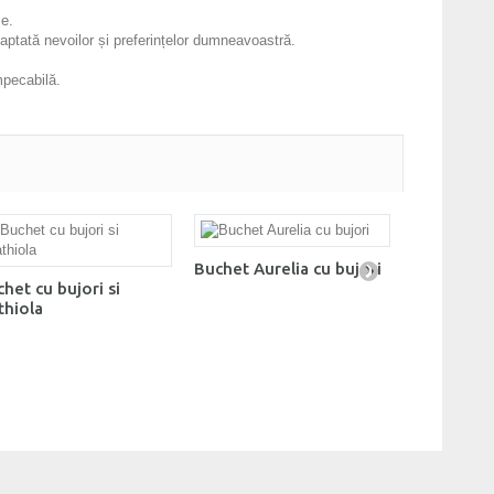
le.
daptată nevoilor și preferințelor dumneavoastră.
mpecabilă.
Buchet Aurelia cu bujori
Buchet mix
het cu bujori si
thiola