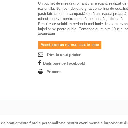
Un buchet de mireasă romantic și elegant, realizat din 
roz și albi, 10 frezii delicate și accente fine de eucalip
pastelate și forma compactă oferă un aspect proaspăt,
rafinat, potrivit pentru o nuntă luminoasă și delicată.
Pretul este valabil in perioada mai-iunie. In extrasezon
bujorilor se poate dubla.
Comanda cu minim 10 zile ina
eveniment
Acest produs nu mai este în stoc
Trimite unui prieten
Distribuie pe Facebook!
Printare
ea de aranjamente florale personalizate pentru evenimentele importante din 