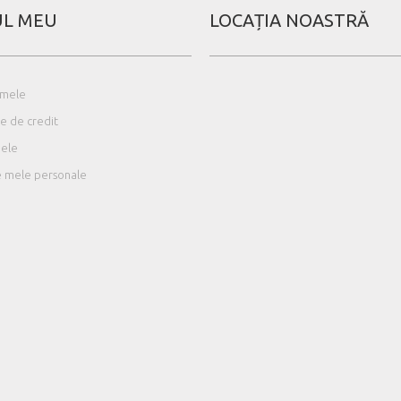
L MEU
LOCAȚIA NOASTRĂ
 mele
e de credit
mele
le mele personale