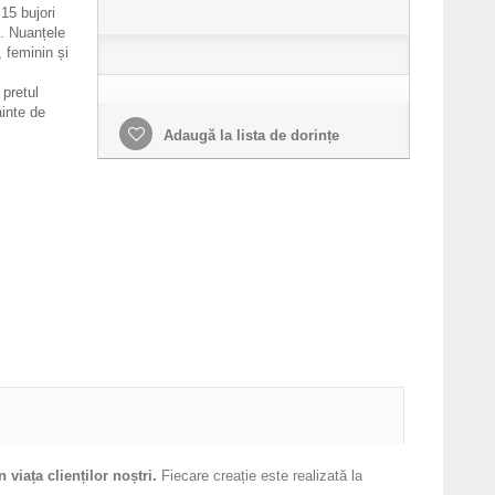
15 bujori
t. Nuanțele
 feminin și
 pretul
inte de
Adaugă la lista de dorințe
viața clienților noștri.
Fiecare creație este realizată la