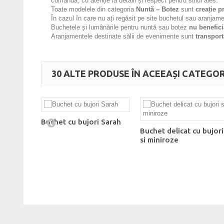
comandă, cu atenție la detalii și respect pentru stilul ales.
Toate modelele din categoria
Nuntă – Botez
sunt
creație p
În cazul în care nu ați regăsit pe site buchetul sau aranjame
Buchetele și lumânările pentru nuntă sau botez
nu benefici
Aranjamentele destinate sălii de evenimente sunt
transport
30 ALTE PRODUSE ÎN ACEEAȘI CATEGOR
Buchet cu bujori Sarah
Buchet delicat cu bujori
si miniroze