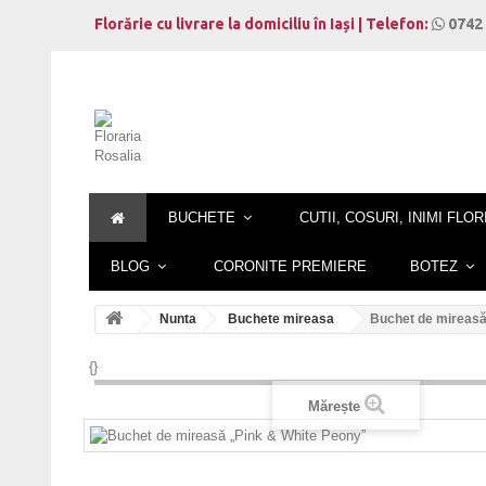
Florărie cu livrare la domiciliu în Iași | Telefon:
0742 
BUCHETE
CUTII, COSURI, INIMI FLOR
BLOG
CORONITE PREMIERE
BOTEZ
Nunta
Buchete mireasa
Buchet de mireasă
{}
Mărește