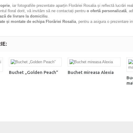
roprie
, iar fotografiile prezentate aparțin Florăriei Rosalia și reflectă lucrări rea
ntul floral dorit, vă invităm să ne contactați pentru
o ofertă personalizată
, a
ază de livrare la domiciliu
.
ate și montate de echipa Florăriei Rosalia
, pentru a asigura o prezentare i
IE:
Buchet „Golden Peach”
Buchet mireasa Alexia
Buc
ma