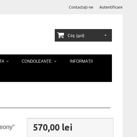
Contactați-ne
Autentificare
Coş
(gol)
TA
CONDOLEANȚE
INFORMAȚII
570,00 lei
Peony”