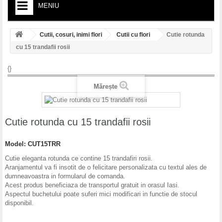
MENIU
HOME
Cutii, cosuri, inimi flori
Cutii cu flori
Cutie rotunda
cu 15 trandafii rosii
BUCHETE
{}
CUTII, COSURI, INIMI FLORI
Mărește
CADOURI
NUNTA
Cutie rotunda cu 15 trandafii rosii
BOTEZ
Model:
CUT15TRR
SARBATORI
Cutie eleganta rotunda ce contine 15 trandafiri rosii.
COLECȚIA ROSALIA SELECT
Aranjamentul va fi insotit de o felicitare personalizata cu textul ales de
dumneavoastra in formularul de comanda.
Acest produs beneficiaza de transportul gratuit in orasul Iasi.
CORONITE PREMIERE
Aspectul buchetului poate suferi mici modificari in functie de stocul
disponibil.
CONDOLEANTE