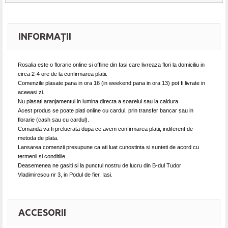
INFORMAȚII
Rosalia
este o florarie online si offline din Iasi care livreaza flori la domiciliu in
circa 2-4 ore de la confirmarea platii.
Comenzile plasate pana in ora 16 (in weekend pana in ora 13) pot fi livrate in
aceeasi zi.
Nu plasati aranjamentul in lumina directa a soarelui sau la caldura.
Acest produs se poate plati online cu cardul, prin transfer bancar sau in
florarie (cash sau cu cardul).
Comanda va fi prelucrata dupa ce avem confirmarea platii, indiferent de
metoda de plata.
Lansarea comenzii presupune ca ati luat cunostinta si sunteti de acord cu
termenii si conditiile .
Deasemenea ne gasiti si la punctul nostru de lucru din B-dul Tudor
Vladimirescu nr 3, in Podul de fier, Iasi.
ACCESORII