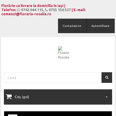
Florărie cu livrare la domiciliu în Iași |
Telefon:
0742 044 115
,
0735 156 527
| E-mail:
comenzi@floraria-rosalia.ro
Contactați-ne
Autentificare
Coş
(gol)