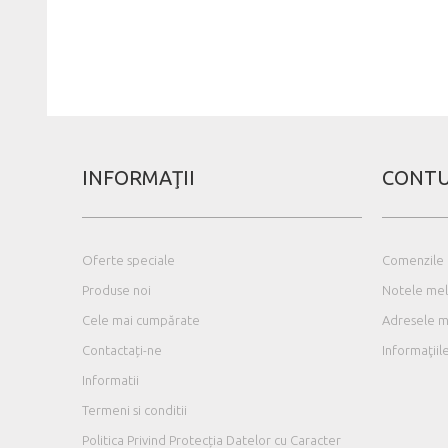
INFORMAŢII
CONTU
Oferte speciale
Comenzile
Produse noi
Notele mel
Cele mai cumpărate
Adresele 
Contactați-ne
Informaţii
Informatii
Termeni si conditii
Politica Privind Protecția Datelor cu Caracter