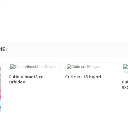
IE:
Cutie Vibrantă cu
Cutie cu 15 bujori
Orhidee
Cut
ex