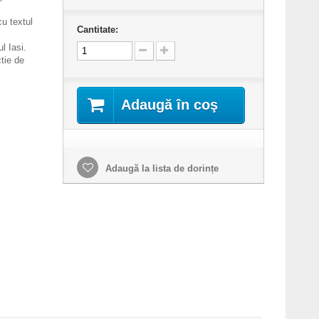
cu textul
Cantitate:
l Iasi.
ctie de
Adaugă în coş
Adaugă la lista de dorințe