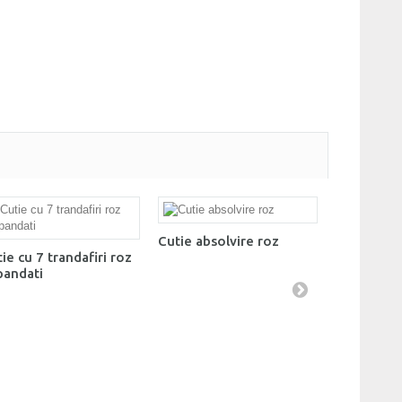
Cutie absolvire roz
Cutie cu m
ie cu 7 trandafiri roz
frezii
pandati