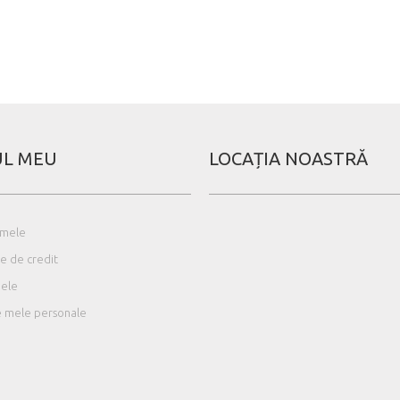
L MEU
LOCAȚIA NOASTRĂ
 mele
e de credit
mele
le mele personale