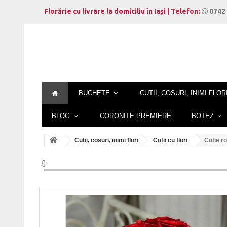
Florărie cu livrare la domiciliu în Iași | Telefon:
0742 
BUCHETE
CUTII, COSURI, INIMI FLOR
BLOG
CORONITE PREMIERE
BOTEZ
Cutii, cosuri, inimi flori
Cutii cu flori
Cutie ro
{}