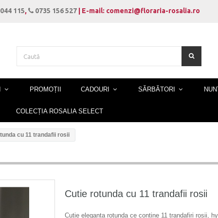
044 115
,
0735 156 527
| E-mail: comenzi@floraria-rosalia.ro
I
PROMOȚII
CADOURI
SĂRBĂTORI
NUN
COLECȚIA ROSALIA SELECT
tunda cu 11 trandafii rosii
Cutie rotunda cu 11 trandafii rosii
Cutie eleganta rotunda ce contine 11 trandafiri rosii, 