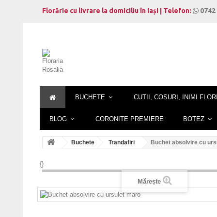
Florărie cu livrare la domiciliu în Iași | Telefon:
0742 
BUCHETE
CUTII, COSURI, INIMI FLOR
BLOG
CORONITE PREMIERE
BOTEZ
Buchete
Trandafiri
Buchet absolvire cu urs
{}
Mărește