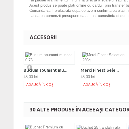
Nu plasati aranjamentul in lumina directa a soarelui sau la c
Acest produs se poate plati online cu cardul, prin transfer b
Comanda va fi prelucrata dupa ce avem confirmarea platii, i
Lansarea comenzii presupune ca ati luat cunostinta si sunteti
ACCESORII
Bucium spumant mu...
Merci Finest Sele...
45,00 lei
45,00 lei
ADAUGĂ ÎN COŞ
ADAUGĂ ÎN COŞ
30 ALTE PRODUSE ÎN ACEEAȘI CATEGOR