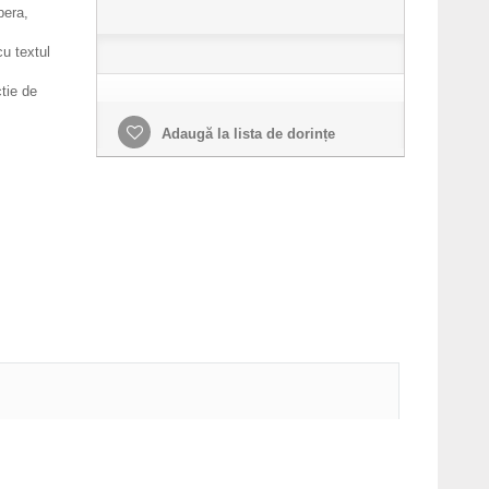
bera,
cu textul
ctie de
Adaugă la lista de dorințe