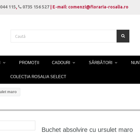
044 115
,
0735 156 527
| E-mail: comenzi@floraria-rosalia.ro
I
PROMOȚII
CADOURI
SĂRBĂTORI
NUN
COLECȚIA ROSALIA SELECT
ulet maro
Buchet absolvire cu ursulet maro