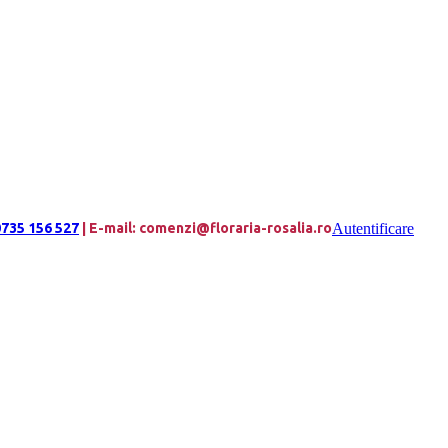
735 156 527
| E-mail: comenzi@floraria-rosalia.ro
Autentificare