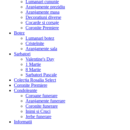
Lumanari cununie
Aranjamente prezidiu
Aranjamente masa
Decoratiuni diverse
Cocarde si corsaje
Coronite Premiere
Botez
Lumanari botez
Cristelnite
Aranjamente sala
Sarbatori
Valentine's Day
1 Martie
8 Martie
Sarbatori Pascale
Colecția Rosalia Select
Coronite Premiere
Condoleante
Coroane funerare
Aranjamente funerare
Coronite funerare
Inimi si Cruci
Jerbe funerare
Informatii