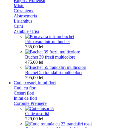
Bujori / Hortensii
Mixte
Crizanteme
Alstroemeria
Lisianthus
Crini
Zambile / Irisi
Primavara intr-un buchet
335,00 lei
Buchet 39 frezii multicolore
475,00 lei
Buchet 55 trandafiri multicolori
795,00 lei
Cutii, cosuri, inimi flori
Cutii cu flori
Cosuri flori
Inimi de flori
Coronite Premiere
Cutie însorită
229,00 lei