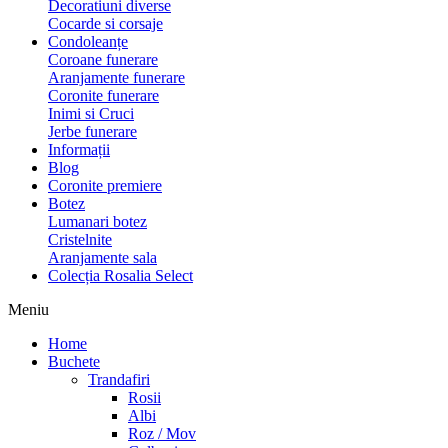
Decoratiuni diverse
Cocarde si corsaje
Condoleanțe
Coroane funerare
Aranjamente funerare
Coronite funerare
Inimi si Cruci
Jerbe funerare
Informații
Blog
Coronite premiere
Botez
Lumanari botez
Cristelnite
Aranjamente sala
Colecția Rosalia Select
Meniu
Home
Buchete
Trandafiri
Rosii
Albi
Roz / Mov