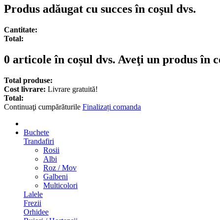
Produs adăugat cu succes în coşul dvs.
Cantitate:
Total:
0
articole în coșul dvs.
Aveţi un produs în c
Total produse:
Cost livrare:
Livrare gratuită!
Total:
Continuaţi cumpărăturile
Finalizați comanda
Buchete
Trandafiri
Rosii
Albi
Roz / Mov
Galbeni
Multicolori
Lalele
Frezii
Orhidee