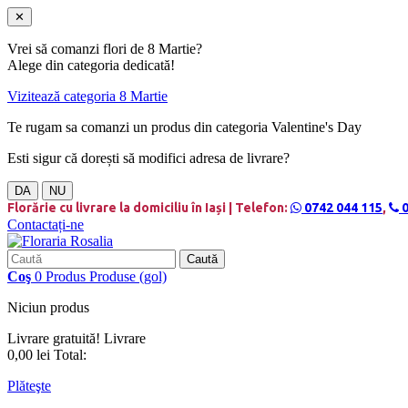
✕
Vrei să comanzi flori de 8 Martie?
Alege din categoria dedicată!
Vizitează categoria 8 Martie
Te rugam sa comanzi un produs din categoria Valentine's Day
Esti sigur că dorești să modifici adresa de livrare?
DA
NU
Florărie cu livrare la domiciliu în Iași | Telefon:
0742 044 115
,
0
Contactați-ne
Caută
Coş
0
Produs
Produse
(gol)
Niciun produs
Livrare gratuită!
Livrare
0,00 lei
Total:
Plăteşte