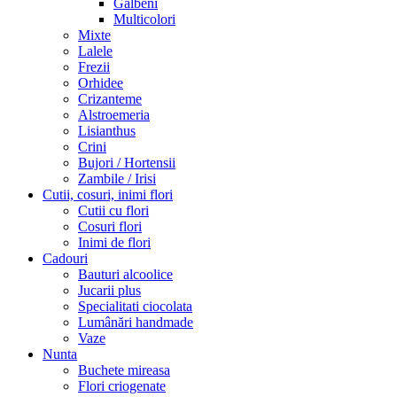
Galbeni
Multicolori
Mixte
Lalele
Frezii
Orhidee
Crizanteme
Alstroemeria
Lisianthus
Crini
Bujori / Hortensii
Zambile / Irisi
Cutii, cosuri, inimi flori
Cutii cu flori
Cosuri flori
Inimi de flori
Cadouri
Bauturi alcoolice
Jucarii plus
Specialitati ciocolata
Lumânări handmade
Vaze
Nunta
Buchete mireasa
Flori criogenate