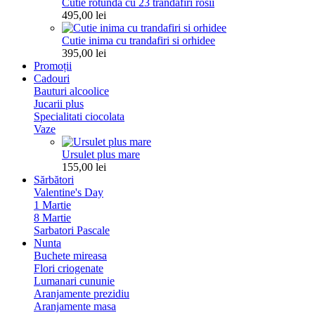
Cutie rotunda cu 23 trandafiri rosii
495,00 lei
Cutie inima cu trandafiri si orhidee
395,00 lei
Promoții
Cadouri
Bauturi alcoolice
Jucarii plus
Specialitati ciocolata
Vaze
Ursulet plus mare
155,00 lei
Sărbători
Valentine's Day
1 Martie
8 Martie
Sarbatori Pascale
Nunta
Buchete mireasa
Flori criogenate
Lumanari cununie
Aranjamente prezidiu
Aranjamente masa